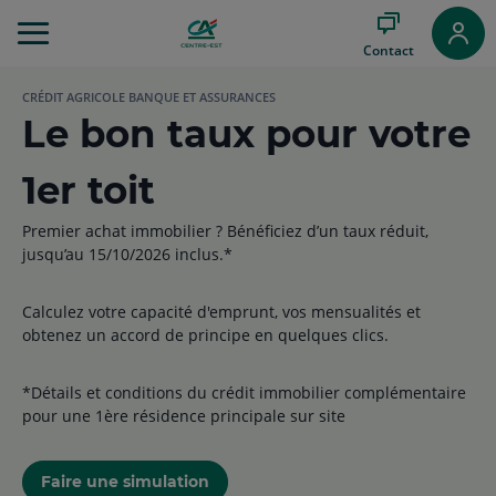
Aller
au
Contact
Menu
Aller au
CRÉDIT AGRICOLE BANQUE ET ASSURANCES
Contenu
Le bon taux pour votre
Aller
au
Pied
1er toit
de
page
Premier achat immobilier ? Bénéficiez d’un taux réduit,
jusqu’au 15/10/2026 inclus.*
Calculez votre capacité d'emprunt, vos mensualités et
obtenez un accord de principe en quelques clics.
*Détails et conditions du crédit immobilier complémentaire
pour une 1ère résidence principale sur site
Faire une simulation