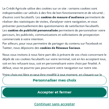
Le Crédit Agricole utilise des cookies sur ce site : certains cookies sont
indispensables car utilisés à des fins de bon fonctionnement et de sécurité ;
d’autres sont facultatifs. Les
cookies de mesure d'audience
permettent de
SITES SPECIALISES
réaliser des statistiques de visites, d’analyser votre navigation, et vous
présenter ponctuellement des questionnaires de satisfaction facultatifs.
Les
cookies de publicité personnalisée
permettent de personnaliser votre
parcours, les publicités, communications et sollicitations de prospection
commerciale à votre intention.
Par ailleurs, pour vous permettre de partager du contenu sur Facebook et
Accessibilité
Twitter, nous déposons des
cookies de Réseaux Sociaux
.
Nous vous invitons à nous faire part dès à présent de vos choix concernant le
dépôt de ces cookies facultatifs sur votre terminal, soit en les acceptant tous,
soit en les refusant tous, soit en personnalisant votre choix par finalité. A
MENTIONS LÉGALES
défaut, vous ne pourrez pas poursuivre votre navigation sur notre site.
COOKIES ET POLITIQUE DE PROTECTION DES DONNÉES PERSONNELLES DU SITE IN
Votre choix est libre et peut être modifié à tout moment, en cliquant sur le
lien "Cookies", en bas de page.
POLITIQUE DE PROTECTION DES DONNÉES PERSONNELLES DE LA CAISSE RÉGIONA
Personnaliser mes choix
Pour en savoir plus sur les responsables de traitement et les finalités, cliquez
ESPACE SECURITE ET FRAUDE
sur "Personnaliser mes choix".
Accepter et fermer
COOKIES
Continuer sans accepter
© Crédit Agricole