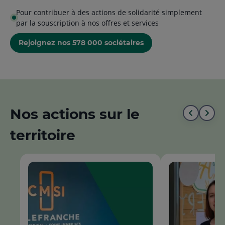
Pour contribuer à des actions de solidarité simplement
par la souscription à nos offres et services
Rejoignez nos 578 000 sociétaires
Nos actions sur le
Aller
All
territoire
au
à
début
la
de
fin
la
de
liste
la