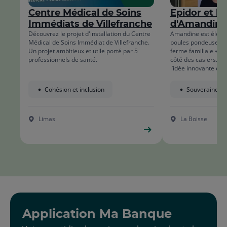
list
Centre Médical de Soins
Epidor et le
Immédiats de Villefranche
d'Amandine
Découvrez le projet d'installation du Centre
Amandine est éleve
Médical de Soins Immédiat de Villefranche.
poules pondeuses pl
Un projet ambitieux et utile porté par 5
ferme familiale « Epi
professionnels de santé.
côté des casiers. C
l’idée innovante d’in
automatique de prod
l’entrée de la ferme
Cohésion et inclusion
Souveraineté 
les produits issus d
producteurs voisins.
Limas
La Boisse
Application Ma Banque